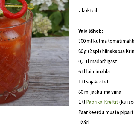
2 kokteili
Vaja läheb:
300 ml külma tomatimahl
80 g (2 spl) hiinakapsa
Kri
0,5 tl mädarõigast
6 tl laimimahla
1 tl sojakastet
80 ml jääkülma viina
2 tl
Paprika Kreftit
(kui so
Paar keerdu musta pipart
Jääd