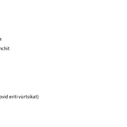
a
mchit
ovid eriti vürtsikat)