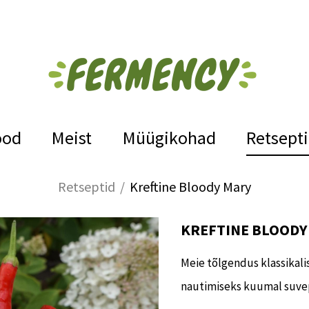
ood
Meist
Müügikohad
Retsept
Retseptid
/
Kreftine Bloody Mary
KREFTINE BLOODY
Meie tõlgendus klassikali
nautimiseks kuumal suve