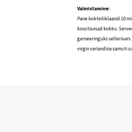
Valmistamine:
Pane kokteiliklaasid 10 m
koostisosad kokku. Servee
garneeringuks sellerivars. 
virgin variandina samuti 