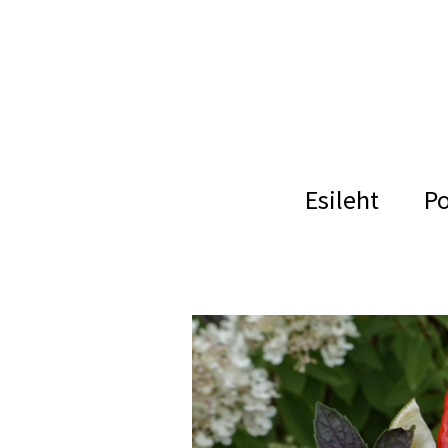
Esileht
P