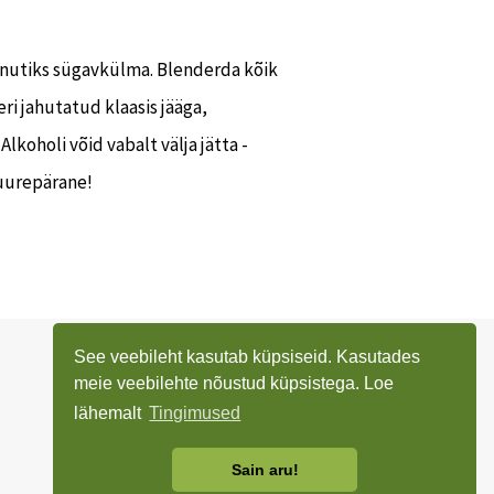
inutiks sügavkülma. Blenderda kõik
ri jahutatud klaasis jääga,
Alkoholi võid vabalt välja jätta -
suurepärane!
See veebileht kasutab küpsiseid. Kasutades
meie veebilehte nõustud küpsistega. Loe
lähemalt
Tingimused
Sain aru!