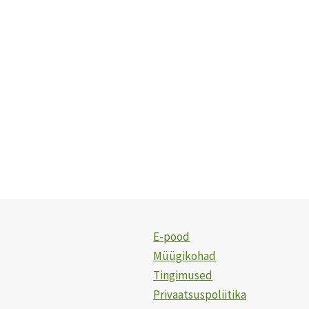
E-pood
Müügikohad
Tingimused
Privaatsuspoliitika