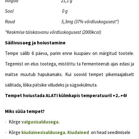
Valgud 21,1 g
Sool 0 g
Raud 5,3mg (37% võrdluskogusest*)
*Keskmise täiskasvanu võrdluskogusest (2000kcal)
Säilivusaeg ja hoiustamine
Tempe säilib 6 päeva, parim enne kuupäev on märgitud tootele.
Tegemist on elus tootega, mistõttu ta fermenteerub ajas edasi ja
maitse muutub hapukamaks. Kui soovid tempet pikemaajaliselt
säilitada, lõika pätsike viiludeks ja sügavkülmuta.
Tempet hoiustada ALATI külmkapis temperatuuril +2..+6!
Miks süüa tempet?
·
Kõrge
valgu
sisaldusega.
· Kõrge
kiudainesisaldusega. Kiudained
on head seedimisele