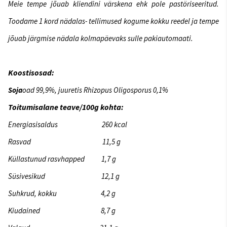
Meie tempe jõuab kliendini värskena ehk pole pastöriseeritud
.
Toodame 1 kord nädalas- tellimused kogume kokku reedel ja tempe
jõuab järgmise nädala kolmapäevaks sulle pakiautomaati.
Koostisosad:
Soja
oad 99,9%, juuretis Rhizopus Oligosporus 0,1%
T
oitumisalane teave/100g kohta:
Energiasisaldus 260 kcal
Rasvad 11,5 g
Küllastunud rasvhapped 1,7 g
Süsivesikud 12,1 g
Suhkrud, kokku 4,2 g
Kiudained
8,7 g