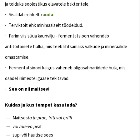
ja toiduks soolestikus elavatele bakteritele.
· Sisaldab rohkelt
rauda
.
· Terviktoit ehk minimaalselt töödeldud.
· Parim viis süüa kaunvilju - fermentatsioon vähendab
antitoitainete hulka, mis teeb lihtsamaks valkude ja mineraalide
omastamise.
· Fermentatsiooni käigus väheneb oligosahhariidede hulk, mis
osadel inimestel gaase tekitavad.
·
See on nii maitsev!
Kuidas ja kus tempet kasutada?
Maitses
ta ja prae, friti või grilli
võivaleiva pe
al
supi või hautise sees