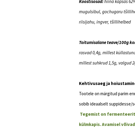
Koostisosad:
hiina kapsas 62%
mugulsibul, gochugaru tšillih
riisijahu, ingver, tšillihelbed
Toitumisalane teave/100g ko
rasvad 0,4g, millest küllastun
millest suhkrud 1,5g, valgud 2
Kehtivusaeg ja hoiustamin
Tootele on märgitud parim en
sobib ideaalselt suppidesse/
Tegemist on fermenteerit
külmkapis. Avamisel võivad