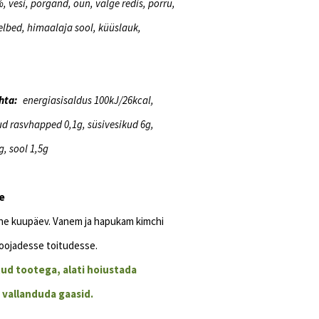
, vesi, porgand, õun, valge redis, porru,
elbed, himaalaja sool, küüslauk,
hta:
energiasisaldus 100kJ/26kcal,
ud rasvhapped 0,1g, süsivesikud 6g,
g, sool 1,5g
e
ne kuupäev. Vanem ja hapukam kimchi
soojadesse toitudesse.
ud tootega, alati hoiustada
 vallanduda gaasid.