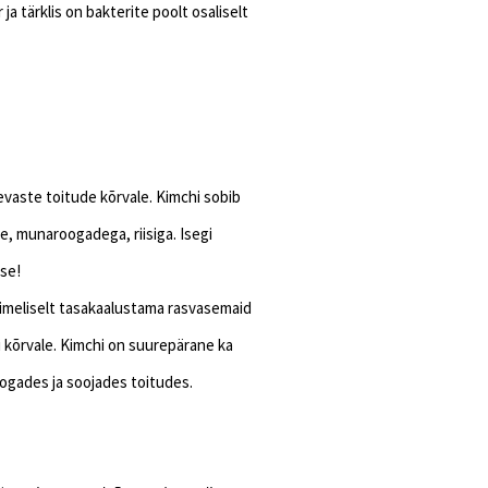
a tärklis on bakterite poolt osaliselt
?
evaste toitude kõrvale. Kimchi sobib
se, munaroogadega, riisiga. Isegi
sse!
 imeliselt tasakaalustama rasvasemaid
li kõrvale. Kimchi on suurepärane ka
ogades ja soojades toitudes.