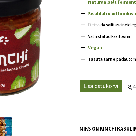
Naturaalselt ferment
Sisaldab vaid loodusl
Ei sisalda säilitusaineid e
Valmistatud käsitööna
Vegan
Tasuta tarne
pakiautom
Lisa ostukorvi
8,4
MIKS ON KIMCHI KASULI