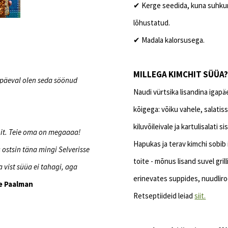
✔
Kerge seedida, kuna suhkur j
lõhustatud.
✔ M
adala kalorsusega.
MILLEGA KIMCHIT SÜÜA
l päeval olen seda söönud
Naudi vürtsika lisandina igapä
kõigega: võiku vahele, salatis
kiluvõileivale ja kartulisalati si
chit. Teie oma on megaaaa!
Hapukas ja terav kimchi sobib
 ostsin täna mingi Selverisse
toite - mõnus lisand suvel gril
 vist süüa ei tahagi, aga
erinevates suppides, nuudliro
e Paalman
Retseptiideid leiad
siit.