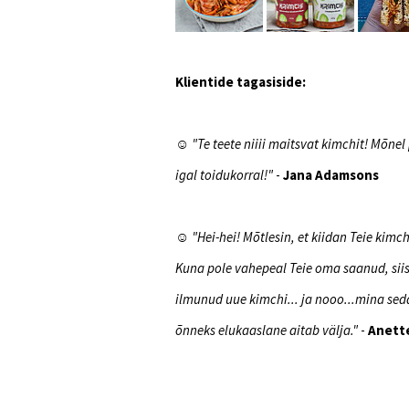
Klientide tagasiside:
☺
"Te teete niiii maitsvat kimchit! Mõne
igal toidukorral!"
-
Jana Adamsons
☺
"Hei-hei! Mõtlesin, et kiidan Teie kim
Kuna pole vahepeal Teie oma saanud, siis
ilmunud uue kimchi... ja nooo...mina seda
õnneks elukaaslane aitab välja."
-
Anett