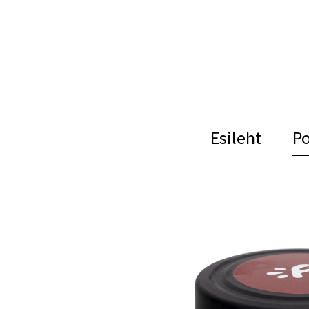
Esileht
P