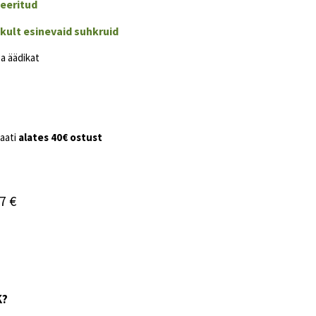
eeritud
ikult esinevaid suhkruid
ga äädikat
aati
alates
40€ ostust
7 €
K?