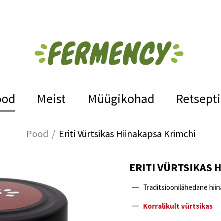
ood
Meist
Müügikohad
Retsept
Pood
/
Eriti Vürtsikas Hiinakapsa Krimchi
ERITI VÜRTSIKAS 
Traditsioonilähedane hii
Korralikult vürtsikas